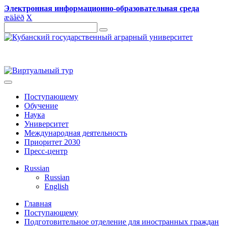
Электронная информационно-образовательная среда
æ
ä
å
ë
ð
X
Поступающему
Обучение
Наука
Университет
Международная деятельность
Приоритет 2030
Пресс-центр
Russian
Russian
English
Главная
Поступающему
Подготовительное отделение для иностранных граждан