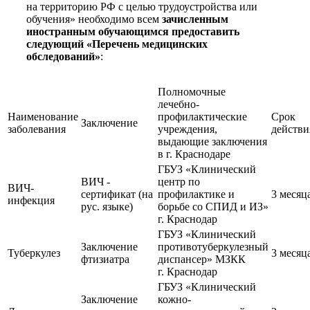
на территорию РФ с целью трудоустройства или
обучения» необходимо всем
зачисленным
иностранным обучающимся
предоставить
следующий «Перечень медицинских
обследований»
:
Полномочные
лечебно-
Наименование
профилактические
Срок
Заключение
заболевания
учреждения,
действи
выдающие заключения
в г. Краснодаре
ГБУЗ «Клинический
ВИЧ -
центр по
ВИЧ-
сертификат (на
профилактике и
3 месяц
инфекция
рус. языке)
борьбе со СПИД и ИЗ»
г. Краснодар
ГБУЗ «Клинический
Заключение
противотуберкулезный
Туберкулез
3 месяц
фтизиатра
диспансер» МЗКК
г. Краснодар
ГБУЗ «Клинический
Заключение
кожно-