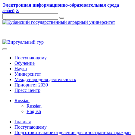
Электронная информационно-образовательная среда
æ
ä
å
ë
ð
X
Поступающему
Обучение
Наука
Университет
Международная деятельность
Приоритет 2030
Пресс-центр
Russian
Russian
English
Главная
Поступающему
Подготовительное отделение для иностранных граждан