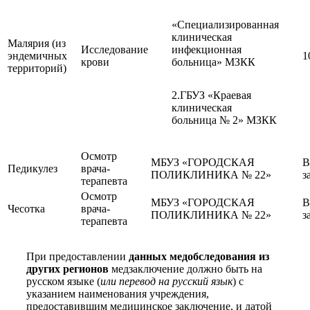
«Специализированная
клиническая
Малярия (из
Исследование
инфекционная
эндемичных
1
крови
больница» МЗКК
территорий)
2.ГБУЗ «Краевая
клиническая
больница № 2» МЗКК
Осмотр
МБУЗ «ГОРОДСКАЯ
В
Педикулез
врача-
ПОЛИКЛИНИКА № 22»
з
терапевта
Осмотр
МБУЗ «ГОРОДСКАЯ
В
Чесотка
врача-
ПОЛИКЛИНИКА № 22»
з
терапевта
При предоставлении
данных медобследования из
других регионов
медзаключение должно быть на
русском языке (
или перевод на русский язык
) с
указанием наименования учреждения,
предоставившим медицинское заключение, и датой