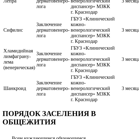
Лепра
дерматовенеро­
венерологический
3 месяц
лога
диспансер» МЗКК
г. Краснодар
ГБУЗ «Клинический
Заключение
кожно-
Сифилис
дерматовенеро­
венерологический
3 месяц
лога
диспансер» МЗКК
г. Краснодар
ГБУЗ «Клинический
Хламидийная
Заключение
кожно-
лимфаграну­
дерматовенеро­
венерологический
3 месяц
лема
лога
диспансер» МЗКК
(венерическая)
г. Краснодар
ГБУЗ «Клинический
Заключение
кожно-
Шанкроид
дерматовенеро­
венерологический
3 месяц
лога
диспансер» МЗКК
г. Краснодар
ПОРЯДОК ЗАСЕЛЕНИЯ В
ОБЩЕЖИТИЯ
Всем нуждающимся обучающимся