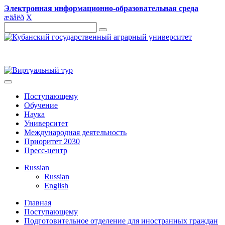
Электронная информационно-образовательная среда
æ
ä
å
ë
ð
X
Поступающему
Обучение
Наука
Университет
Международная деятельность
Приоритет 2030
Пресс-центр
Russian
Russian
English
Главная
Поступающему
Подготовительное отделение для иностранных граждан