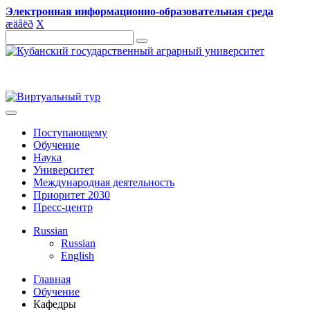
Электронная информационно-образовательная среда
æ
ä
å
ë
ð
X
Поступающему
Обучение
Наука
Университет
Международная деятельность
Приоритет 2030
Пресс-центр
Russian
Russian
English
Главная
Обучение
Кафедры