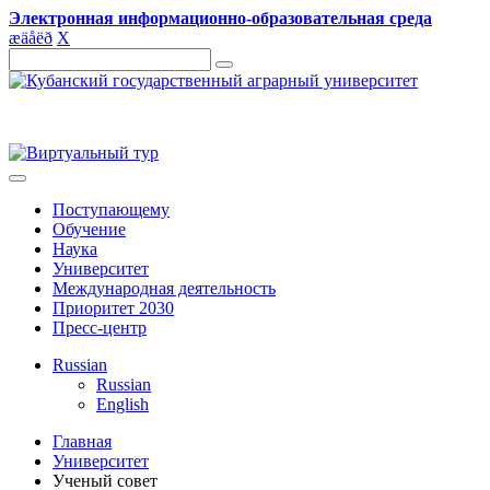
Электронная информационно-образовательная среда
æ
ä
å
ë
ð
X
Поступающему
Обучение
Наука
Университет
Международная деятельность
Приоритет 2030
Пресс-центр
Russian
Russian
English
Главная
Университет
Ученый совет