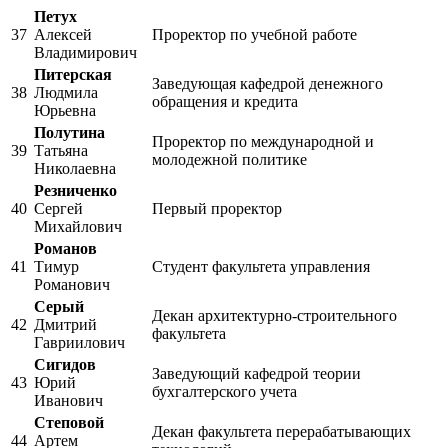
Петух
37
Алексей
Проректор по учебной работе
Владимирович
Питерская
Заведующая кафедрой денежного
38
Людмила
обращения и кредита
Юрьевна
Полутина
Проректор по международной и
39
Татьяна
молодежной политике
Николаевна
Резниченко
40
Сергей
Первый проректор
Михайлович
Романов
41
Тимур
Студент факультета управления
Романович
Серый
Декан архитектурно-строительного
42
Дмитрий
факультета
Гавриилович
Сигидов
Заведующий кафедрой теории
43
Юрий
бухгалтерского учета
Иванович
Степовой
Декан факультета перерабатывающих
44
Артем