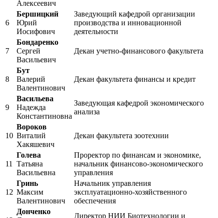
Алексеевич
Бершицкий
Заведующий кафедрой организации
6
Юрий
производства и инновационной
Иосифович
деятельности
Бондаренко
7
Сергей
Декан учетно-финансового факультета
Васильевич
Бут
8
Валерий
Декан факультета финансы и кредит
Валентинович
Васильева
Заведующая кафедрой экономического
9
Надежда
анализа
Константиновна
Вороков
10
Виталий
Декан факультета зоотехнии
Хакяшевич
Голева
Проректор по финансам и экономике,
11
Татьяна
начальник финансово-экономического
Васильевна
управления
Гринь
Начальник управления
12
Максим
эксплуатационно-хозяйственного
Валентинович
обеспечения
Донченко
Директор НИИ Биотехнологии и