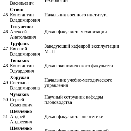
технологий
Васильевич
Стоян
45
Константин
Начальник военного института
Владимирович
Титученко
46
Алексей
Декан факультета механизации
Анатольевич
Труфляк
Заведующий кафедрой эксплуатации
47
Евгений
МТП
Владимирович
Тюпаков
48
Константин
Декан экономического факультета
Эдуардович
Хоружая
Начальник учебно-методического
49
Светлана
управления
Владимировна
Чумаков
Научный сотрудник кафедры
50
Сергей
плодоводства
Семенович
Шевченко
51
Андрей
Декан факультета энергетики
Андреевич
Шевченко
Декан факультета ветеринарной