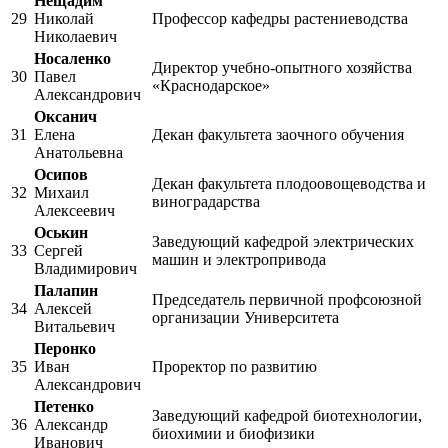
Нещадим
29
Николай
Профессор кафедры растениеводства
Николаевич
Носаленко
Директор учебно-опытного хозяйства
30
Павел
«Краснодарское»
Александрович
Оксанич
31
Елена
Декан факультета заочного обучения
Анатольевна
Осипов
Декан факультета плодоовощеводства и
32
Михаил
виноградарства
Алексеевич
Оськин
Заведующий кафедрой электрических
33
Сергей
машин и электропривода
Владимирович
Палапин
Председатель первичной профсоюзной
34
Алексей
организации Университета
Витальевич
Перонко
35
Иван
Проректор по развитию
Александрович
Петенко
Заведующий кафедрой биотехнологии,
36
Александр
биохимии и биофизики
Иванович