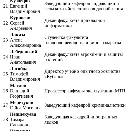
Кузнецов
Заведующий кафедрой гидравлики и
21
Евгений
сельскохозяйственного водоснабжения
Владимирович
Курносов
Декан факультета прикладной
22
Сергей
информатики
Андреевич
Лакиза
Студентка факультета
23
Алена
плодоовощеводства и виноградарства
Александровна
Лебедовский
Декан факультета агрохимии и защиты
24
Иван
растений
Анатольевич
Логойда
Директор учебно-опытного хозяйства
25
Тимофей
«Кубань»
Владимирович
Маслов
26
Геннадий
Профессор кафедры эксплуатации МТП
Георгиевич
Меретуков
27
Заведующий кафедрой криминалистики
Гайса Мосович
Непшекуева
Заведующая кафедрой иностранных
28
Тамара
языков
Сагидовна