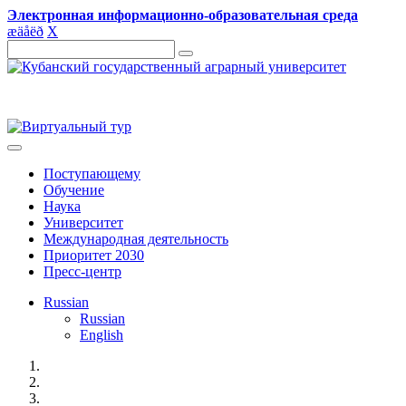
Электронная информационно-образовательная среда
æ
ä
å
ë
ð
X
Поступающему
Обучение
Наука
Университет
Международная деятельность
Приоритет 2030
Пресс-центр
Russian
Russian
English