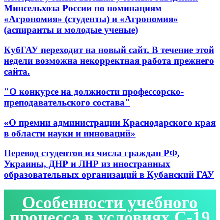
Минсельхоза России по номинациям
«Агрономия» (студенты) и «Агрономия»
(аспиранты и молодые ученые)
КубГАУ переходит на новый сайт. В течение этой
недели возможна некорректная работа прежнего
сайта.
"О конкурсе на должности профессорско-
преподавательского состава"
«О премии администрации Краснодарского края
в области науки и инноваций»
Перевод студентов из числа граждан РФ,
Украины, ДНР и ЛНР из иностранных
образовательных организаций в Кубанский ГАУ
Особенности учебного
процесса в условиях С-19