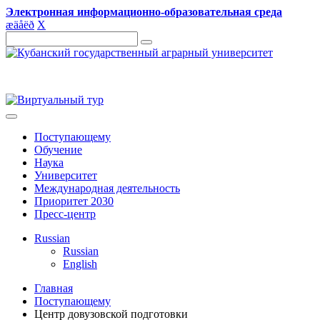
Электронная информационно-образовательная среда
æ
ä
å
ë
ð
X
Поступающему
Обучение
Наука
Университет
Международная деятельность
Приоритет 2030
Пресс-центр
Russian
Russian
English
Главная
Поступающему
Центр довузовской подготовки