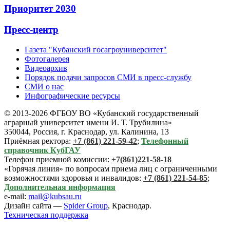
Приоритет 2030
Пресс-центр
Газета "Кубанский госагроуниверситет"
Фотогалерея
Видеоархив
Порядок подачи запросов СМИ в пресс-службу
СМИ о нас
Инфографические ресурсы
© 2013-2026 ФГБОУ ВО «Кубанский государственный
аграрный университет имени И. Т. Трубилина»
350044, Россия, г. Краснодар, ул. Калинина, 13
Приёмная ректора:
+7 (861) 221-59-42
;
Телефонный
справочник КубГАУ
Телефон приемной комиссии:
+7(861)221-58-18
«Горячая линия» по вопросам приема лиц с ограниченными
возможностями здоровья и инвалидов:
+7 (861) 221-54-85
;
Дополнительная информация
e-mail:
mail@kubsau.ru
Дизайн сайта —
Spider Group
, Краснодар.
Техническая поддержка