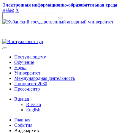
Электронная информационно-образовательная среда
æ
ä
å
ë
ð
X
Поступающему
Обучение
Наука
Университет
Международная деятельность
Приоритет 2030
Пресс-центр
Russian
Russian
English
Главная
События
Видеоархив