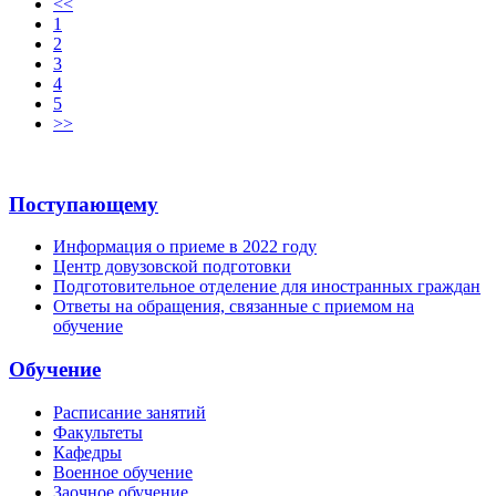
<<
1
2
3
4
5
>>
Поступающему
Информация о приеме в 2022 году
Центр довузовской подготовки
Подготовительное отделение для иностранных граждан
Ответы на обращения, связанные с приемом на
обучение
Обучение
Расписание занятий
Факультеты
Кафедры
Военное обучение
Заочное обучение