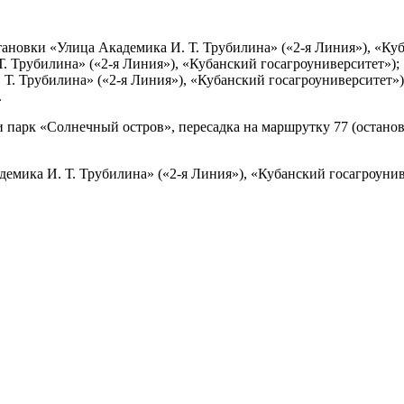
9 (остановки «Улица Академика И. Т. Трубилина» («2-я Линия»), «К
Т. Трубилина» («2-я Линия»), «Кубанский госагроуниверситет»);
. Т. Трубилина» («2-я Линия»), «Кубанский госагроуниверситет»)
.
и парк «Солнечный остров», пересадка на маршрутку 77 (останов
демика И. Т. Трубилина» («2-я Линия»), «Кубанский госагроунив