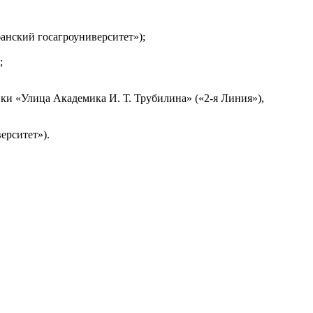
убанский госагроуниверситет»);
;
ки «Улица Академика И. Т. Трубилина» («2-я Линия»),
ерситет»).