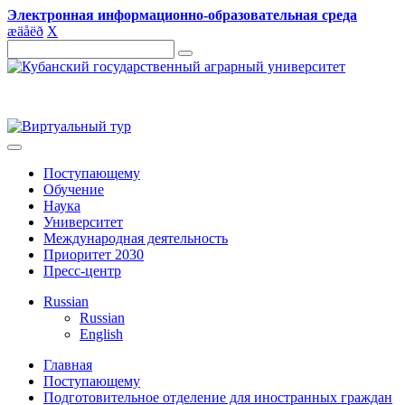
Электронная информационно-образовательная среда
æ
ä
å
ë
ð
X
Поступающему
Обучение
Наука
Университет
Международная деятельность
Приоритет 2030
Пресс-центр
Russian
Russian
English
Главная
Поступающему
Подготовительное отделение для иностранных граждан