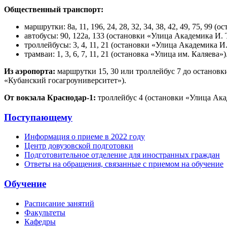
Общественный транспорт:
маршрутки: 8а, 11, 196, 24, 28, 32, 34, 38, 42, 49, 75, 9
автобусы: 90, 122а, 133 (остановки «Улица Академика И. 
троллейбусы: 3, 4, 11, 21 (остановки «Улица Академика И
трамваи: 1, 3, 6, 7, 11, 21 (остановка «Улица им. Каляева»)
Из аэропорта:
маршрутки 15, 30 или троллейбус 7 до остановк
«Кубанский госагроуниверситет»).
От вокзала Краснодар-1:
троллейбус 4 (остановки «Улица Ака
Поступающему
Информация о приеме в 2022 году
Центр довузовской подготовки
Подготовительное отделение для иностранных граждан
Ответы на обращения, связанные с приемом на обучение
Обучение
Расписание занятий
Факультеты
Кафедры