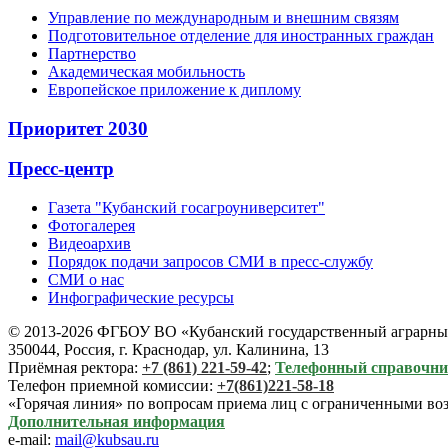
Управление по международным и внешним связям
Подготовительное отделение для иностранных граждан
Партнерство
Академическая мобильность
Европейское приложение к диплому
Приоритет 2030
Пресс-центр
Газета "Кубанский госагроуниверситет"
Фотогалерея
Видеоархив
Порядок подачи запросов СМИ в пресс-службу
СМИ о нас
Инфографические ресурсы
© 2013-2026 ФГБОУ ВО «Кубанский государственный аграрный
350044, Россия, г. Краснодар, ул. Калинина, 13
Приёмная ректора:
+7 (861) 221-59-42
;
Телефонный справочн
Телефон приемной комиссии:
+7(861)221-58-18
«Горячая линия» по вопросам приема лиц с ограниченными во
Дополнительная информация
e-mail:
mail@kubsau.ru