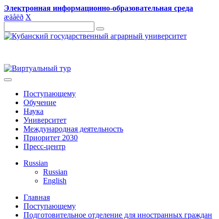
Электронная информационно-образовательная среда
æ
ä
å
ë
ð
X
Поступающему
Обучение
Наука
Университет
Международная деятельность
Приоритет 2030
Пресс-центр
Russian
Russian
English
Главная
Поступающему
Подготовительное отделение для иностранных граждан