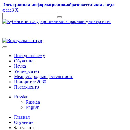
Электронная информационно-образовательная среда
æ
ä
å
ë
ð
X
Поступающему
Обучение
Наука
Университет
Международная деятельность
Приоритет 2030
Пресс-центр
Russian
Russian
English
Главная
Обучение
Факультеты