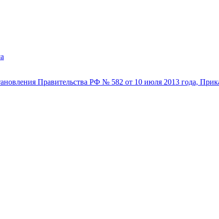
са
ановления Правительства РФ № 582 от 10 июля 2013 года, Прика