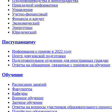
Плодоовощеводства и виноградарства
Прикладной информатики
Управления
Учетно-финансовый
Финансы и кредит
Экономический
Энергетики
Юридический
Поступающему
Информация о приеме в 2022 году
Центр довузовской подготовки
Подготовительное отделение для иностранных граждан
Ответы на обращения, связанные с приемом на обучение
Обучение
Расписание занятий
Факультеты
Кафедры
Военное обучение
Заочное обучение
Ответы на вопросы участников образовательного процес
Портфолио обучающегося