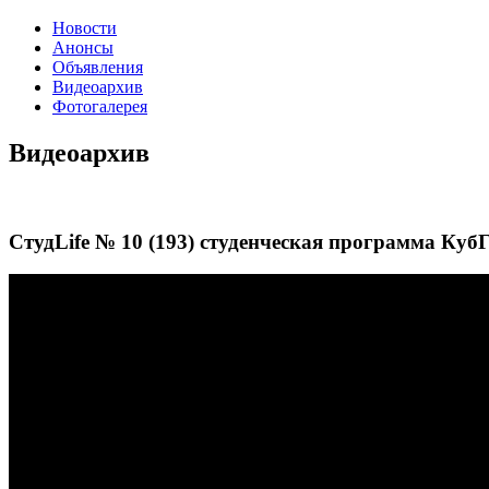
Новости
Анонсы
Объявления
Видеоархив
Фотогалерея
Видеоархив
СтудLife № 10 (193) студенческая программа КубГ