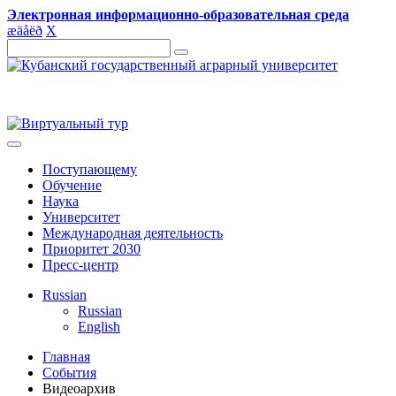
Электронная информационно-образовательная среда
æ
ä
å
ë
ð
X
Поступающему
Обучение
Наука
Университет
Международная деятельность
Приоритет 2030
Пресс-центр
Russian
Russian
English
Главная
События
Видеоархив