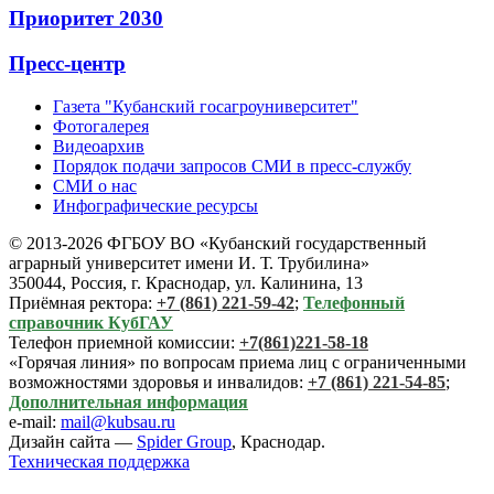
Приоритет 2030
Пресс-центр
Газета "Кубанский госагроуниверситет"
Фотогалерея
Видеоархив
Порядок подачи запросов СМИ в пресс-службу
СМИ о нас
Инфографические ресурсы
© 2013-2026 ФГБОУ ВО «Кубанский государственный
аграрный университет имени И. Т. Трубилина»
350044, Россия, г. Краснодар, ул. Калинина, 13
Приёмная ректора:
+7 (861) 221-59-42
;
Телефонный
справочник КубГАУ
Телефон приемной комиссии:
+7(861)221-58-18
«Горячая линия» по вопросам приема лиц с ограниченными
возможностями здоровья и инвалидов:
+7 (861) 221-54-85
;
Дополнительная информация
e-mail:
mail@kubsau.ru
Дизайн сайта —
Spider Group
, Краснодар.
Техническая поддержка