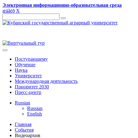
Электронная информационно-образовательная среда
æ
ä
å
ë
ð
X
Поступающему
Обучение
Наука
Университет
Международная деятельность
Приоритет 2030
Пресс-центр
Russian
Russian
English
Главная
События
Видеоархив