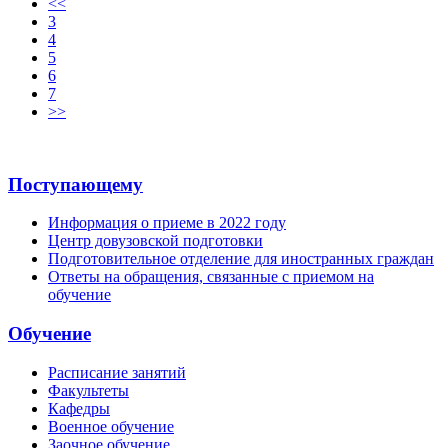
<<
3
4
5
6
7
>>
Поступающему
Информация о приеме в 2022 году
Центр довузовской подготовки
Подготовительное отделение для иностранных граждан
Ответы на обращения, связанные с приемом на
обучение
Обучение
Расписание занятий
Факультеты
Кафедры
Военное обучение
Заочное обучение