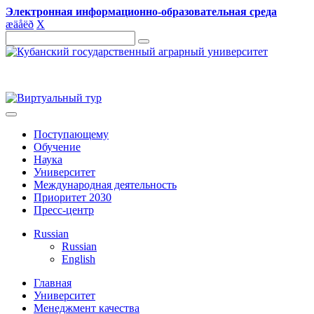
Электронная информационно-образовательная среда
æ
ä
å
ë
ð
X
Поступающему
Обучение
Наука
Университет
Международная деятельность
Приоритет 2030
Пресс-центр
Russian
Russian
English
Главная
Университет
Менеджмент качества