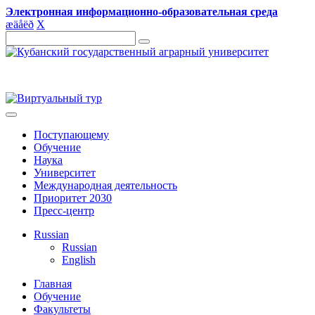
Электронная информационно-образовательная среда
æ
ä
å
ë
ð
X
Поступающему
Обучение
Наука
Университет
Международная деятельность
Приоритет 2030
Пресс-центр
Russian
Russian
English
Главная
Обучение
Факультеты