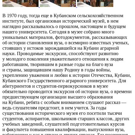
В 1970 году, тогда еще в Кубанском сельскохозяйственном
институте, был организован исторический музей, в нем
наглядно рассказывалось о прошлом, настоящем и будущем
нашего университета. Сегодня в музее собрано много
уникальных материалов, фотодокументов, рассказывающих
об истории становления вуза, о всемирно известных ученых,
стоявших у истоков зарождавшейся на Кубани аграрной
науки. Проводимые экскурсии, способствуют развитию
у молодого поколения уважительного отношения к людям
работавшим, творившим в разные годы на благо вуза
и страны, защищавшим нашу Родину в годы войны,
укреплению уважения и любви к истории Отечества, Кубани,
Кубанского Государственного аграрного университета. Для
абитуриентов и студентов-первокурсников в музее
обязательно проводится экскурсия об истории вуза, о времени
предшествующем организации высшего образования
на Кубани, ребята с особым вниманием слушают рассказ —
ведь слушателям предстоит, в нем учится. За годы
существования исторического музея его посетили тысячи
студентов, аспирантов, школьников старших классов, других
учебных заведений, слушателей подготовительных курсов
и факультета повышения квалификации, выпускники вуза,
работающие у нас в стране и других странах. Без посещения