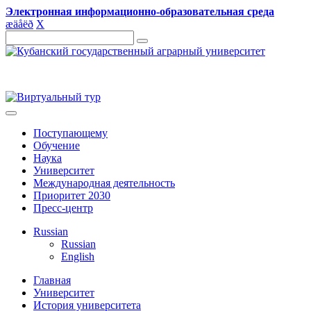
Электронная информационно-образовательная среда
æ
ä
å
ë
ð
X
Поступающему
Обучение
Наука
Университет
Международная деятельность
Приоритет 2030
Пресс-центр
Russian
Russian
English
Главная
Университет
История университета