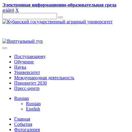
Электронная информационно-образовательная среда
æ
ä
å
ë
ð
X
Поступающему
Обучение
Наука
Университет
Международная деятельность
Приоритет 2030
Пресс-центр
Russian
Russian
English
Главная
События
Фотогалерея