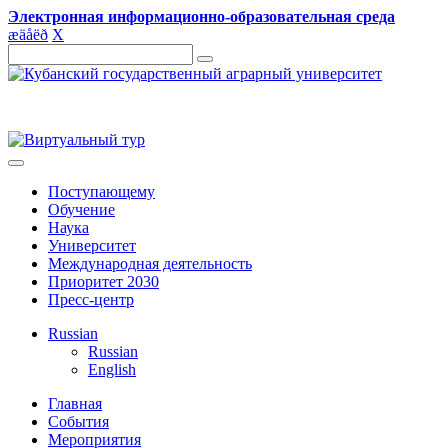
Электронная информационно-образовательная среда
æ
ä
å
ë
ð
X
Поступающему
Обучение
Наука
Университет
Международная деятельность
Приоритет 2030
Пресс-центр
Russian
Russian
English
Главная
События
Мероприятия