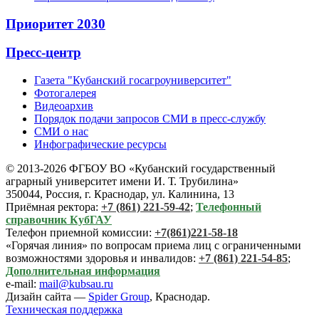
Приоритет 2030
Пресс-центр
Газета "Кубанский госагроуниверситет"
Фотогалерея
Видеоархив
Порядок подачи запросов СМИ в пресс-службу
СМИ о нас
Инфографические ресурсы
© 2013-2026 ФГБОУ ВО «Кубанский государственный
аграрный университет имени И. Т. Трубилина»
350044, Россия, г. Краснодар, ул. Калинина, 13
Приёмная ректора:
+7 (861) 221-59-42
;
Телефонный
справочник КубГАУ
Телефон приемной комиссии:
+7(861)221-58-18
«Горячая линия» по вопросам приема лиц с ограниченными
возможностями здоровья и инвалидов:
+7 (861) 221-54-85
;
Дополнительная информация
e-mail:
mail@kubsau.ru
Дизайн сайта —
Spider Group
, Краснодар.
Техническая поддержка