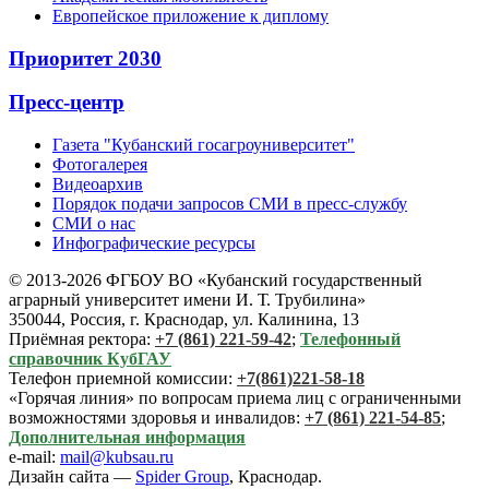
Европейское приложение к диплому
Приоритет 2030
Пресс-центр
Газета "Кубанский госагроуниверситет"
Фотогалерея
Видеоархив
Порядок подачи запросов СМИ в пресс-службу
СМИ о нас
Инфографические ресурсы
© 2013-2026 ФГБОУ ВО «Кубанский государственный
аграрный университет имени И. Т. Трубилина»
350044, Россия, г. Краснодар, ул. Калинина, 13
Приёмная ректора:
+7 (861) 221-59-42
;
Телефонный
справочник КубГАУ
Телефон приемной комиссии:
+7(861)221-58-18
«Горячая линия» по вопросам приема лиц с ограниченными
возможностями здоровья и инвалидов:
+7 (861) 221-54-85
;
Дополнительная информация
e-mail:
mail@kubsau.ru
Дизайн сайта —
Spider Group
, Краснодар.