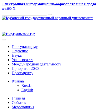
Электронная информационно-образовательная среда
æ
ä
å
ë
ð
X
Поступающему
Обучение
Наука
Университет
Международная деятельность
Приоритет 2030
Пресс-центр
Russian
Russian
English
Главная
События
Мероприятия