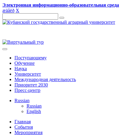
Электронная информационно-образовательная среда
æ
ä
å
ë
ð
X
Поступающему
Обучение
Наука
Университет
Международная деятельность
Приоритет 2030
Пресс-центр
Russian
Russian
English
Главная
События
Мероприятия