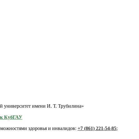
 университет имени И. Т. Трубилина»
ик КубГАУ
зможностями здоровья и инвалидов:
+7 (861) 221-54-85
;