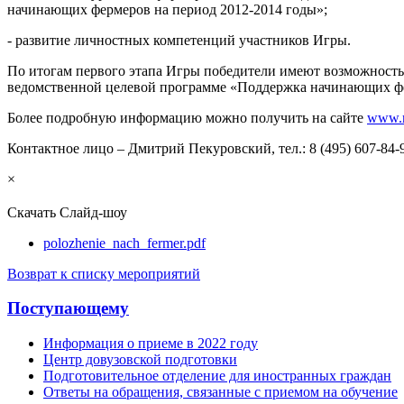
начинающих фермеров на период 2012-2014 годы»;
- развитие личностных компетенций участников Игры.
По итогам первого этапа Игры победители имеют возможность 
ведомственной целевой программе «Поддержка начинающих фе
Более подробную информацию можно получить на сайте
www.r
Контактное лицо – Дмитрий Пекуровский, тел.: 8 (495) 607-84-
×
Скачать
Слайд-шоу
polozhenie_nach_fermer.pdf
Возврат к списку мероприятий
Поступающему
Информация о приеме в 2022 году
Центр довузовской подготовки
Подготовительное отделение для иностранных граждан
Ответы на обращения, связанные с приемом на обучение