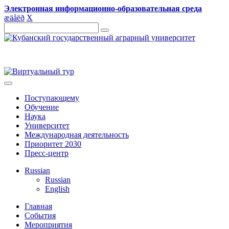
Электронная информационно-образовательная среда
æ
ä
å
ë
ð
X
Поступающему
Обучение
Наука
Университет
Международная деятельность
Приоритет 2030
Пресс-центр
Russian
Russian
English
Главная
События
Мероприятия