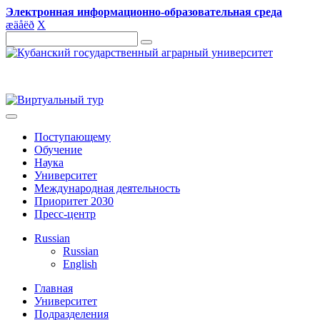
Электронная информационно-образовательная среда
æ
ä
å
ë
ð
X
Поступающему
Обучение
Наука
Университет
Международная деятельность
Приоритет 2030
Пресс-центр
Russian
Russian
English
Главная
Университет
Подразделения