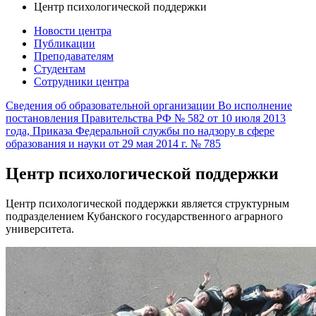
Центр психологической поддержки
Новости центра
Публикации
Преподавателям
Студентам
Сотрудники центра
Сведения об образовательной организации
Во исполнение
постановления Правительства РФ № 582 от 10 июля 2013
года, Приказа Федеральной службы по надзору в сфере
образования и науки от 29 мая 2014 г. № 785
Центр психологической поддержки
Центр психологической поддержки является структурным
подразделением Кубанского государственного аграрного
университета.