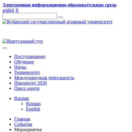
Электронная информационно-образовательная среда
æ
ä
å
ë
ð
X
Поступающему
Обучение
Наука
Университет
Международная деятельность
Приоритет 2030
Пресс-центр
Russian
Russian
English
Главная
События
Мероприятия