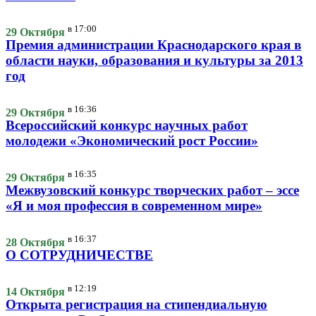
в
17:00
29 Октября
Премия администрации Краснодарского края в
области науки, образования и культуры за 2013
год
в
16:36
29 Октября
Всероссийский конкурс научных работ
молодежи «Экономический рост России»
в
16:35
29 Октября
Межвузовский конкурс творческих работ – эссе
«Я и моя профессия в современном мире»
в
16:37
28 Октября
О СОТРУДНИЧЕСТВЕ
в
12:19
14 Октября
Открыта регистрация на стипендиальную