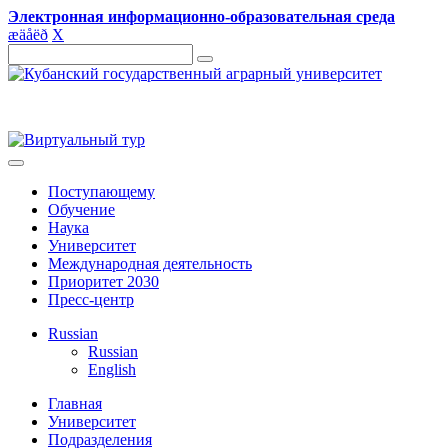
Электронная информационно-образовательная среда
æ
ä
å
ë
ð
X
Поступающему
Обучение
Наука
Университет
Международная деятельность
Приоритет 2030
Пресс-центр
Russian
Russian
English
Главная
Университет
Подразделения