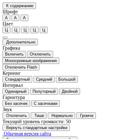
К содержанию
Шрифт
А
А
А
Цвет
Ц
Ц
Ц
Ц
Ц
Дополнительно
Графика
Включить
Отключить
Монохромные изображения
Отключить Flash
Кернинг
Стандартный
Средний
Большой
Интервал
Одинарный
Полуторный
Двойной
Гарнитура
Без засечек
С засечками
Звук
Отключить
Тише
Нормально
Громче
Текущий уровень громкости:
50
Вернуть стандартные настройки
Обычная версия сайта