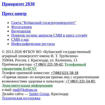
Приоритет 2030
Пресс-центр
Газета "Кубанский госагроуниверситет"
Фотогалерея
Видеоархив
Порядок подачи запросов СМИ в пресс-службу
СМИ о нас
Инфографические ресурсы
© 2013-2026 ФГБОУ ВО «Кубанский государственный
аграрный университет имени И. Т. Трубилина»
350044, Россия, г. Краснодар, ул. Калинина, 13
Приёмная ректора:
+7 (861) 221-59-42
;
Телефонный
справочник КубГАУ
Телефон приемной комиссии:
+7(861)221-58-18
«Горячая линия» по вопросам приема лиц с ограниченными
возможностями здоровья и инвалидов:
+7 (861) 221-54-85
;
Дополнительная информация
e-mail:
mail@kubsau.ru
Дизайн сайта —
Spider Group
, Краснодар.
Техническая поддержка