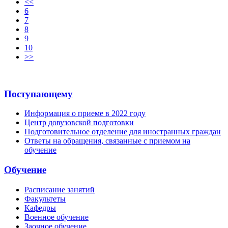
<<
6
7
8
9
10
>>
Поступающему
Информация о приеме в 2022 году
Центр довузовской подготовки
Подготовительное отделение для иностранных граждан
Ответы на обращения, связанные с приемом на
обучение
Обучение
Расписание занятий
Факультеты
Кафедры
Военное обучение
Заочное обучение