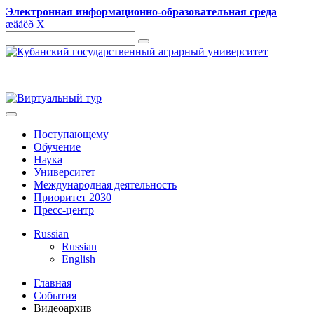
Электронная информационно-образовательная среда
æ
ä
å
ë
ð
X
Поступающему
Обучение
Наука
Университет
Международная деятельность
Приоритет 2030
Пресс-центр
Russian
Russian
English
Главная
События
Видеоархив